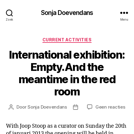
Sonja Doevendans
Zoek
Menu
Categorieën
CURRENT ACTIVITIES
International exhibition:
Empty.And the
meantime in the red
room
op
Door
Sonja Doevendans
Geen reacties
Berichtauteur
Berichtdatum
Inte
exhi
With Joop Stoop as a curator on Sunday the 20th
Emp
of januari 2013 the opening will be held in
the