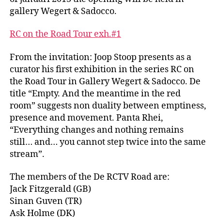
mea
gallery Wegert & Sadocco.
in
the
RC on the Road Tour exh.#1
red
roo
From the invitation: Joop Stoop presents as a
curator his first exhibition in the series RC on
the Road Tour in Gallery Wegert & Sadocco. De
title “Empty. And the meantime in the red
room” suggests non duality between emptiness,
presence and movement. Panta Rhei,
“Everything changes and nothing remains
still… and… you cannot step twice into the same
stream”.
The members of the De RCTV Road are:
Jack Fitzgerald (GB)
Sinan Guven (TR)
Ask Holme (DK)