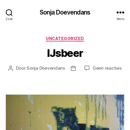
Sonja Doevendans
Zoek
Menu
Categorieën
UNCATEGORIZED
IJsbeer
op
Door
Sonja Doevendans
Geen reacties
Berichtauteur
Berichtdatum
IJsb